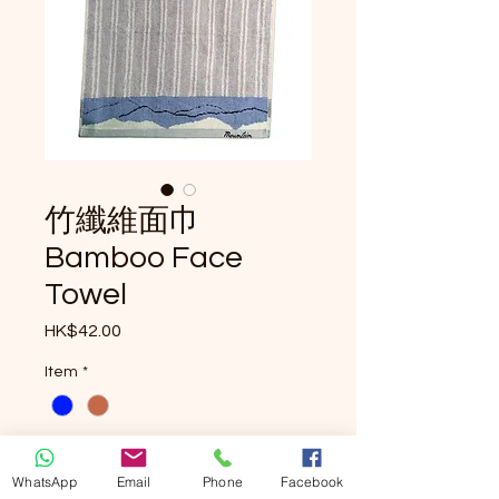
竹纖維面巾
Bamboo Face
Towel
HK$42.00
價格
Item
*
數量
*
WhatsApp
Email
Phone
Facebook