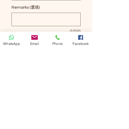
Remarks (選填)
0/500
數量
*
WhatsApp
Email
Phone
Facebook
新增至購物車
立即購買
竹纖維女襪6双
Bamboo Socks 6 pairs
Seamless articulation for lasting
comfort.
Elastic closure fits comforably.