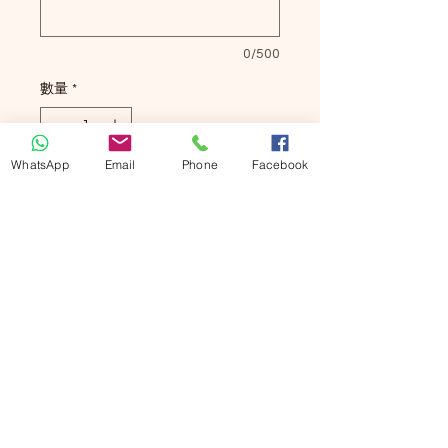
0/500
數量
*
WhatsApp
Email
Phone
Facebook
新增至購物車
立即購買
Bamboo Socks
Free Size
Green white and black
For Men and Women
Bamboo Fiber 41.5%
Cotton 35.4%
Polyester 18%