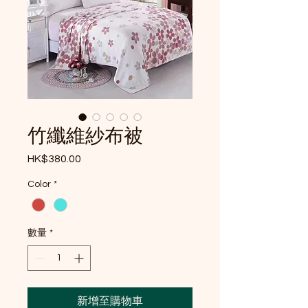
竹纖維紗布被
HK$380.00
價格
Color
*
數量
*
新增至購物車