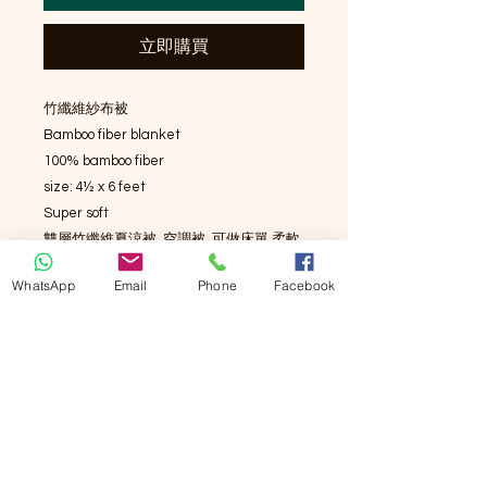
立即購買
竹纖維紗布被

Bamboo fiber blanket

100% bamboo fiber

size: 4½ x 6 feet

Super soft

雙層竹纖維夏涼被, 空調被, 可做床單,柔軟
透氣吸汗。

WhatsApp
Email
Phone
Facebook
竹纖維具有良好的透氣性、瞬間吸水性、
較強的耐磨性和良好的染色性等特性，具
有天然抗菌、抑菌、除螨、防臭和抗紫外
線功能。

Double-layer bamboo fiber summer quilt, 
also can be bed sheets, soft and 
breathable!

Bamboo fiber has good air permeability, 