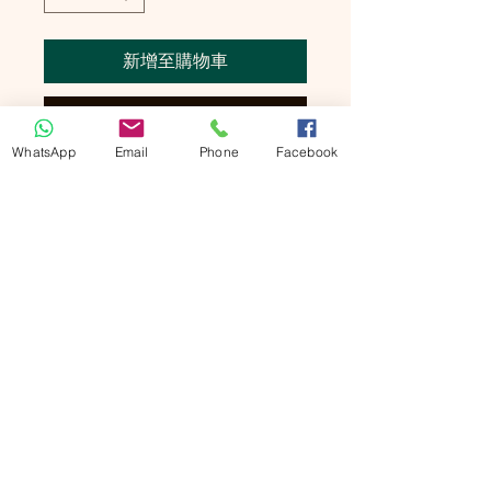
新增至購物車
立即購買
WhatsApp
Email
Phone
Facebook
矽膠方便鞋帶

Silicone Hook Type Shoelaces

10 pieces per box

Made in Korea

以后不用綁鞋帶！

這些既適合男鞋，也適合童鞋。適用於所
有類型的運動，健身房，健身，瑜伽和許
多其他活動。再也不用擔心彎腰綁鞋帶
了。Koollaces是環保且無毒的。Koollaces
完全可清洗。它具有花邊般的質感，因此
看起來很酷。

對不能彎腰綁鞋帶的老人家是恩物！
