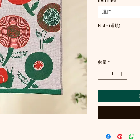
Item品種
*
選擇
Note (選填)
數量
*