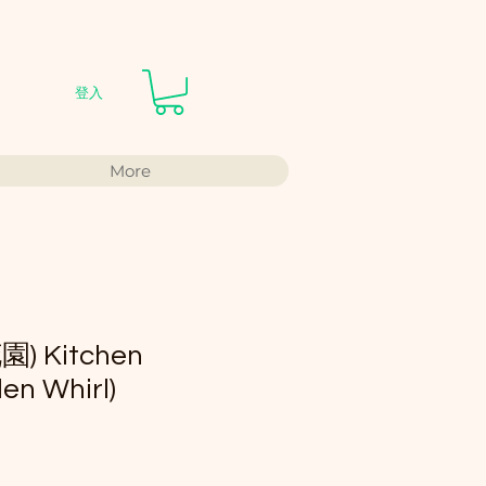
登入
More
 Kitchen
en Whirl)