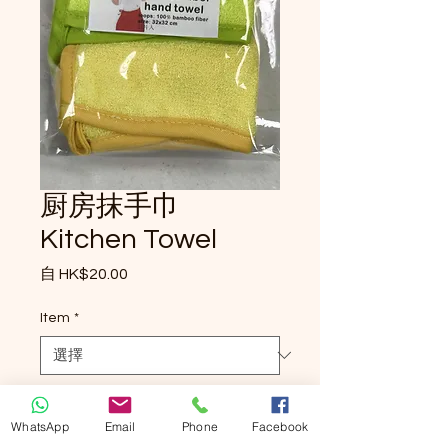
厨房抹手巾
Kitchen Towel
促銷價格
自
HK$20.00
Item
*
Notes (選填)
WhatsApp
Email
Phone
Facebook