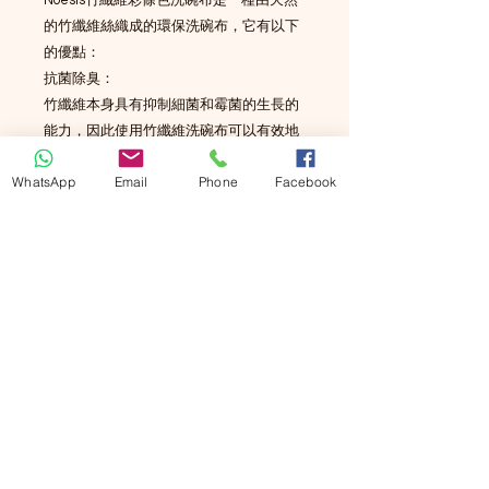
的竹纖維絲織成的環保洗碗布，它有以下
的優點：
抗菌除臭：
竹纖維本身具有抑制細菌和霉菌的生長的
能力，因此使用竹纖維洗碗布可以有效地
防止碗碟和布料產生異味和發霉。
WhatsApp
Email
Phone
Facebook
除油免洗潔精：
竹纖維的吸附力非常強，可以輕易地帶走
碗碟上的油脂和殘渣，只需要用清水沖洗
就可以洗淨，不需要使用洗潔精或其他化
學物質。
耐用不易破損：
竹纖維的纖維結構非常堅韌，不會因為水
的浸泡而腐爛或磨損，因此竹纖維洗碗布
的使用壽命比一般的棉質洗碗布要長得
多。
彩條色增添氣氛：
竹纖維洗碗布的顏色是由天然的植物染料