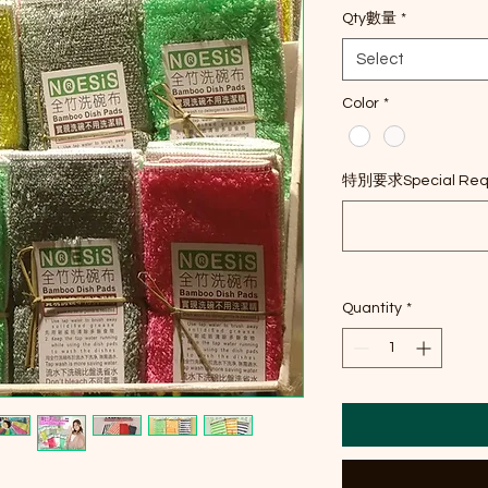
Qty數量
*
Select
Color
*
特別要求Special Reques
Quantity
*