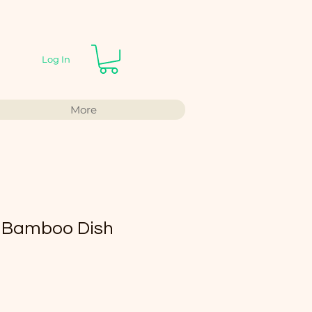
Log In
More
amboo Dish
e Price