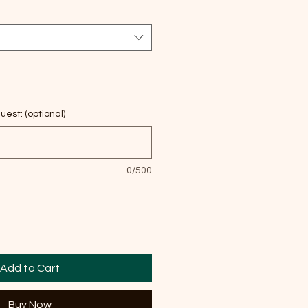
t: (optional)
0/500
Add to Cart
Buy Now