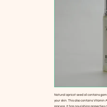
Natural apricot seed oil contains gamm
your skin. This also contains Vitamin 
process. It has nourishing properties 