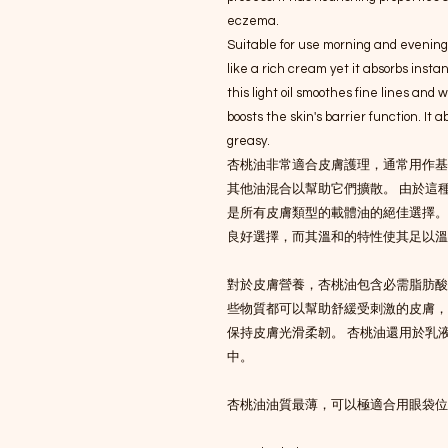
eczema.

Suitable for use morning and evening, 
like a rich cream yet it absorbs instan
this light oil smoothes fine lines and
boosts the skin's barrier function. It a
greasy.

杏桃油非常適合皮膚護理，通常用作基
其他油混合以幫助它們擴散。 由於這
是所有皮膚類型的載體油的絕佳選擇。
良好選擇，而其溫和的特性使其足以溫
對於皮膚營養，杏桃油包含必需脂肪酸
些物質都可以幫助舒緩受刺激的皮膚，
保持皮膚光滑柔韌。 杏桃油還用於乳
中。

杏桃油油質最薄，可以極適合用眼袋位