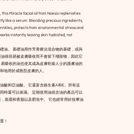
this Miracle facial oil from Noesis replenishes 
tly like a serum. Blending precious ingredients, 
 wrinkles, protects from environmental stress and 
bsorbs instantly leaving skin hydrated, not 
礎油。 基礎油用作芳香療法混合物的基礎，或與
種油很容易被皮膚吸收而不會留下殘留物，因此它
 易吸收的油也使其成為皮膚乾燥人士的護膚油的
和地用於成熟型皮膚的人。

油酸和亞油酸。 它還富含維生素A和E。所有這
同時還可以保濕。 定期使用油或含油的產品可以
液，面霜和香脂以及肥皂中。 它也經常用於按摩油
置！
