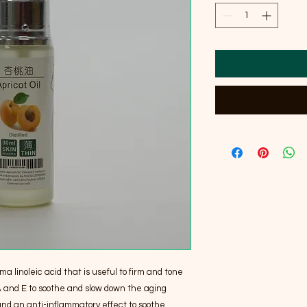
a linoleic acid that is useful to firm and tone 
A and E to soothe and slow down the aging 
and an anti-inflammatory effect to soothe 