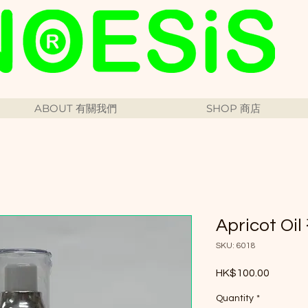
ABOUT 有關我們
SHOP 商店
Apricot O
SKU: 6018
Price
HK$100.00
Quantity
*