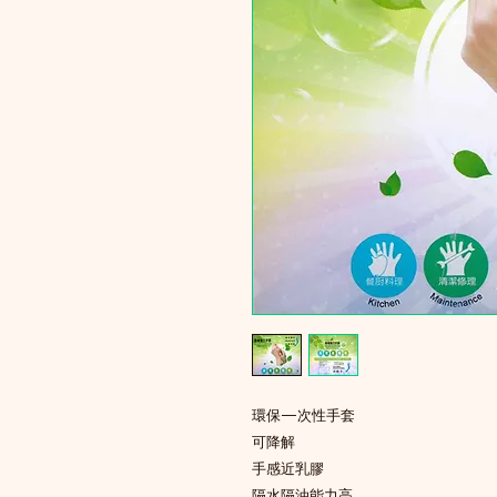
環保—次性手套
可降解
手感近乳膠
隔水隔油能力高