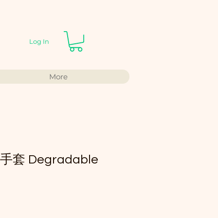
Log In
More
 Degradable