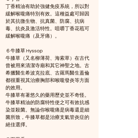
丁香精油有助於強健免疫系統，所以對
緩解喉嚨痛特別有效。這種益處可歸因
於其抗微生物、抗真菌、防腐、抗病
毒、抗炎及激活特性。咀嚼丁香花苞可
緩解喉嚨痛（及牙痛）。
６牛膝草 Hyssop
牛膝草（又名柳薄荷、海索草）在古代
曾被用來清潔寺廟和其它神聖之地。古
希臘醫生希波克拉底、古羅馬醫生蓋倫
都很重視其治療胸部和喉嚨發炎等方面
的效用。
牛膝草有著悠久的藥用歷史並不奇怪。
牛膝草精油的防腐特性使之可有效抗感
染並殺菌。無論你喉嚨痛是病毒還是細
菌所致，牛膝草都是治療支氣管炎症的
絕佳選擇。