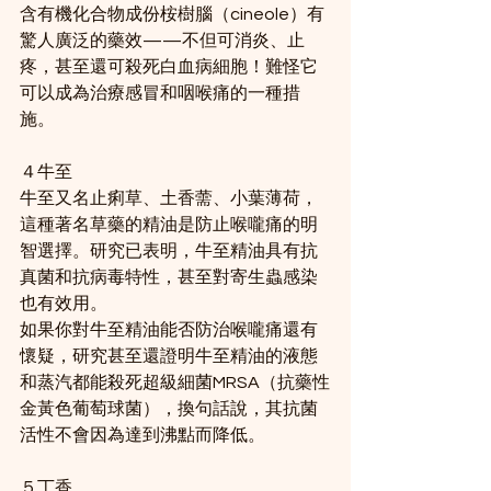
含有機化合物成份桉樹腦（cineole）有
驚人廣泛的藥效——不但可消炎、止
疼，甚至還可殺死白血病細胞！難怪它
可以成為治療感冒和咽喉痛的一種措
施。
４牛至
牛至又名止痢草、土香薷、小葉薄荷，
這種著名草藥的精油是防止喉嚨痛的明
智選擇。研究已表明，牛至精油具有抗
真菌和抗病毒特性，甚至對寄生蟲感染
也有效用。
如果你對牛至精油能否防治喉嚨痛還有
懷疑，研究甚至還證明牛至精油的液態
和蒸汽都能殺死超級細菌MRSA（抗藥性
金黃色葡萄球菌），換句話說，其抗菌
活性不會因為達到沸點而降低。
５丁香