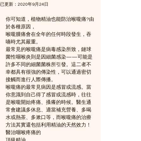
已更新：
2020年9月24日
你可知道，植物精油也能防治喉嚨痛?由
於各種原因，
喉嚨腫痛會在全年的任何時段發生，吞
嚥時尤其嚴重。
最常見的喉嚨痛是病毒感染所致，鏈球
菌性咽喉炎則是因細菌感染——可能是
許多不同的細菌菌株所引發。這二者不
幸都具有很強的傳染性，可以通過密切
接觸而進行人際傳播。
喉嚨痛的最常見病因是感冒或流感。當
你意識到自己得了感冒或流感時，往往
是喉嚨開始疼痛、搔癢的時候。醫生通
常會建議多休息、適當補充營養、多喝
水或熱茶、多漱口等，而喉嚨痛的治療
方法其實還包括利用精油的天然效力！
醫治咽喉疼痛的
頂級精油