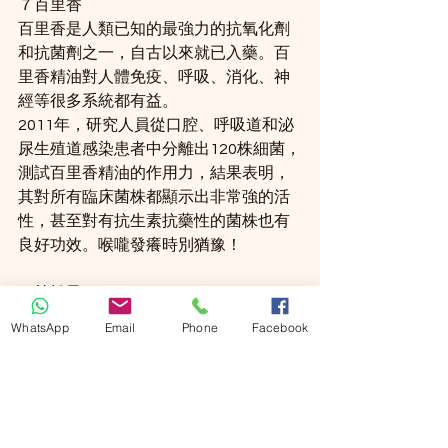
７百里香
百里香是人類已知的最強力的抗氧化劑
和抗菌劑之一，自古以來就已入藥。百
里香精油對人體免疫、呼吸、消化、神
經等很多系統都有益。
2011年，研究人員從口腔、呼吸道和泌
尿生殖道感染患者中分離出120株細菌，
測試百里香精油的作用力，結果表明，
其對所有臨床菌株都顯示出非常強的活
性，甚至對有抗生素抗藥性的菌株也有
良好功效。喉嚨發癢時別猶豫！
８杜松子 
杜松子（即杜松漿果）精油有一種甜甜
WhatsApp
Email
Phone
Facebook
的木質氣味，是家居清潔產品、芳香療
法製劑和香水噴霧中的常見成份。而
今，杜松子精油也常被視作治療喉嚨
痛、呼吸道感染、疲勞、肌肉疼痛和關
節炎的最佳天然藥劑。