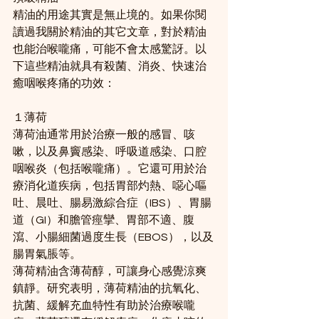
精油的用途其實是無止境的。如果你閱
讀過我關於精油的其它文章，對於精油
也能治喉嚨痛，可能不會太感驚訝。以
下這些精油就具有殺菌、消炎、快速治
癒咽喉疼痛的功效：
１薄荷
薄荷油通常用於治療一般的感冒、咳
嗽，以及鼻竇感染、呼吸道感染、口腔
咽喉炎（包括喉嚨痛）。它還可用於治
療消化道疾病，包括胃部灼熱、噁心嘔
吐、晨吐、腸易激綜合症（IBS）、胃腸
道（GI）和膽管痙攣、胃部不適、腹
瀉、小腸細菌過度生長（EBOS），以及
腸胃氣脹等。
薄荷精油含薄荷醇，可讓身心感覺涼爽
鎮靜。研究表明，薄荷精油的抗氧化、
抗菌、緩解充血特性有助於治療喉嚨