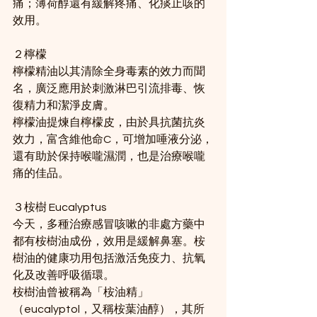
痛；薄荷醇還有緩解疼痛、化痰止咳的
效用。
２檸檬
檸檬精油以其清除全身毒素的效力而聞
名，廣泛應用於刺激淋巴引流排毒、恢
復精力和潔淨皮膚。
檸檬油提煉自檸檬皮，由於具抗菌抗炎
效力，富含維他命C，可增加唾液分泌，
還有助於保持喉嚨濕潤，也是治療喉嚨
痛的佳品。
３桉樹 Eucalyptus
今天，多種治療感冒咳嗽的非處方藥中
都有桉樹油成份，效用是緩解鼻塞。桉
樹油的健康功用包括激活免疫力、抗氧
化及改善呼吸循環。
桉樹油曾被稱為「桉油精」
（eucalyptol，又稱桉葉油醇），其所