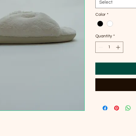
Select
Color
*
Quantity
*