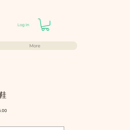
Log In
More
鞋
r Price
Sale Price
.00